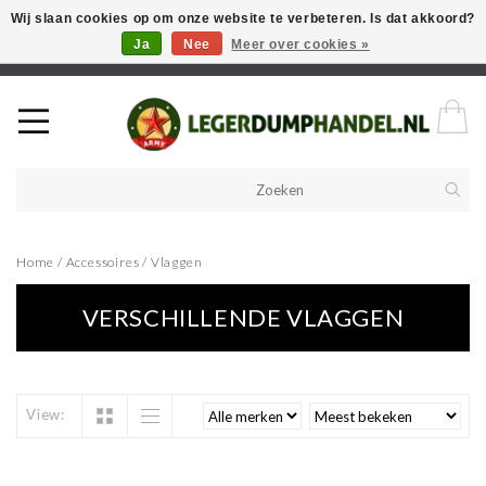
Wij slaan cookies op om onze website te verbeteren. Is dat akkoord?
Ja
Nee
Meer over cookies »
Welkom in onze webshop! Als u een product zoekt en deze niet kan
vinden in de webwinkel, neem vooral contact op!
Home
/
Accessoires
/
Vlaggen
VERSCHILLENDE VLAGGEN
View: