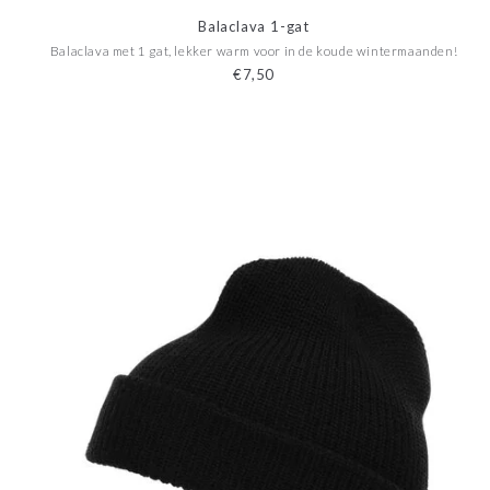
Balaclava 1-gat
Balaclava met 1 gat, lekker warm voor in de koude wintermaanden!
€7,50