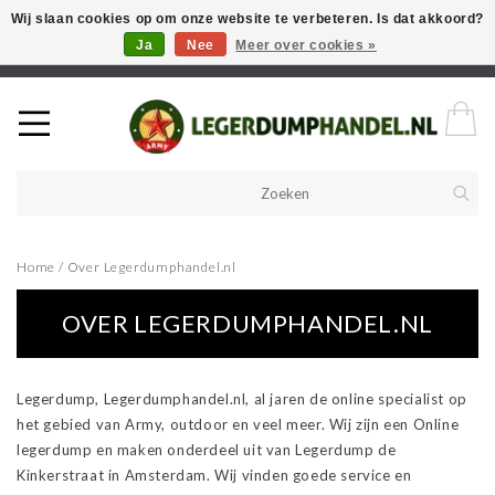
Wij slaan cookies op om onze website te verbeteren. Is dat akkoord?
Ja
Nee
Meer over cookies »
Welkom in onze webshop! Als u een product zoekt en deze niet kan
vinden in de webwinkel, neem vooral contact op!
Home
/
Over Legerdumphandel.nl
OVER LEGERDUMPHANDEL.NL
Legerdump, Legerdumphandel.nl, al jaren de online specialist op
het gebied van Army, outdoor en veel meer. Wij zijn een Online
legerdump en maken onderdeel uit van Legerdump de
Kinkerstraat in Amsterdam. Wij vinden goede service en