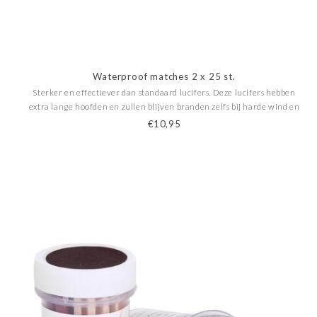
Waterproof matches 2 x 25 st.
Sterker en effectiever dan standaard lucifers. Deze lucifers hebben
extra lange hoofden en zullen blijven branden zelfs bij harde wind en
regen. Handgedompeld en gelakt. Lucifers zijn verpakt per 25 stuks in
€10,95
een waterdichte container.