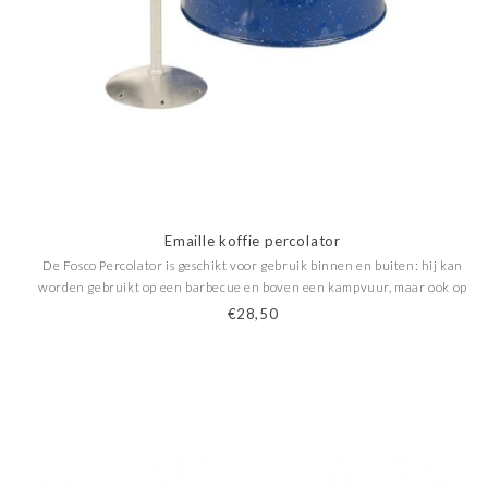
Emaille koffie percolator
De Fosco Percolator is geschikt voor gebruik binnen en buiten: hij kan
worden gebruikt op een barbecue en boven een kampvuur, maar ook op
een kookplaat, een keramische kookplaat en een inductiekookplaat.
€28,50