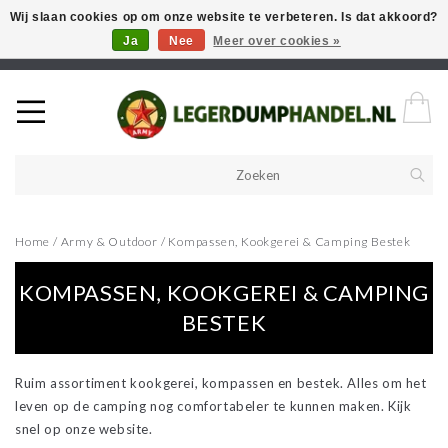
Wij slaan cookies op om onze website te verbeteren. Is dat akkoord?
Ja
Nee
Meer over cookies »
Welkom in onze webshop! Als u een product zoekt en deze niet kan
vinden in de webwinkel, neem vooral contact op!
Home
/
Army & Outdoor
/
Kompassen, Kookgerei & Camping Bestek
KOMPASSEN, KOOKGEREI & CAMPING
BESTEK
Ruim assortiment kookgerei, kompassen en bestek. Alles om het
leven op de camping nog comfortabeler te kunnen maken. Kijk
snel op onze website.