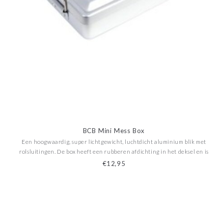
BCB Mini Mess Box
Een hoogwaardig, super lichtgewicht, luchtdicht aluminium blik met
rolsluitingen. De box heeft een rubberen afdichting in het deksel en is
handig als opbergblik voor persoonlijke overlevingsuitrusting. Kan in
€12,95
geval van nood als kookpot worden gebruikt.