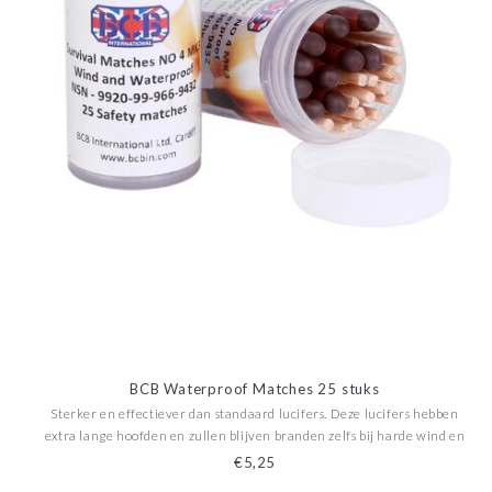
BCB Waterproof Matches 25 stuks
Sterker en effectiever dan standaard lucifers. Deze lucifers hebben
extra lange hoofden en zullen blijven branden zelfs bij harde wind en
regen. Handgedompeld en gelakt. Lucifers zijn verpakt per 25 stuks in
€5,25
een waterdichte verpakking.