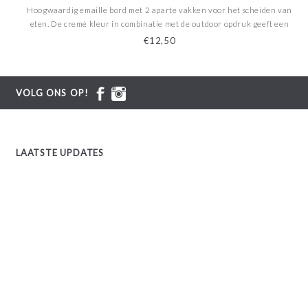
Hoogwaardig emaille bord met 2 aparte vakken voor het scheiden van
eten. De cremé kleur in combinatie met de outdoor opdruk geeft een
prachtige uitstraling en past helemaal thuis in de outdoor scene. Leuk
€12,50
voor op de camping, in camperbusjes en tal van an
VOLG ONS OP!
LAATSTE UPDATES