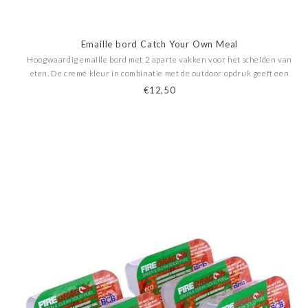
Emaille bord Catch Your Own Meal
Hoogwaardig emaille bord met 2 aparte vakken voor het scheiden van
eten. De cremé kleur in combinatie met de outdoor opdruk geeft een
prachtige uitstraling en past helemaal thuis in de outdoor scene. Leuk
€12,50
voor op de camping, in camperbusjes en tal van an