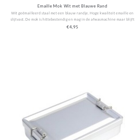
Emaille Mok Wit met Blauwe Rand
Wit geëmailleerd staal met een blauw randje. Hoge kwaliteit emaille en
slijtvast. De mok is hittebestendig en mag in de afwasmachine maar blijft
het mooist als het met de hand wordt afgewassen.
€4,95