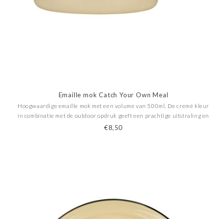
Emaille mok Catch Your Own Meal
Hoogwaardige emaille mok met een volume van 500ml. De cremé kleur
in combinatie met de outdoor opdruk geeft een prachtige uitstraling en
past helemaal thuis in de outdoor scene. Leuk voor op de camping, in
€8,50
camperbusjes en tal van andere outdoor activitei