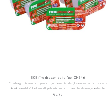
BCB fire dragon solid fuel CN346
Firedragon is een lichtgewicht, milieuvriendelijke en waterdichte vaste
kookbrandstof. Het wordt gebruikt om vuur aan te steken, voedsel te
koken en water te koken in alle weersomstandigheden. De fire dragon
€5,95
aanmaakblokken zijn snel en kunnen gemakkelij