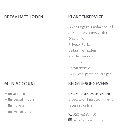
BETAALMETHODEN
KLANTENSERVICE
Over Legerdumphandel.nl
Algemene voorwaarden
Disclaimer
Privacy Policy
Betaalmethoden
Klantenservice
Sitemap
Retourbeleid
FAQ: Veelgestelde Vragen
MIJN ACCOUNT
BEDRIJFSGEGEVENS
Mijn account
LEGERDUMPHANDEL.NL
Mijn bestellingen
grootste online assortiment
Mijn tickets
legerartikelen
Mijn verlanglijst
020-6893410
info@armysurplus.nl