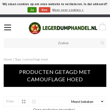
Wij slaan cookies op om onze website te verbeteren. Is dat akkoord?
Ja
Nee
Meer over cookies »
Welkom in onze webshop! Als u een product zoekt en deze niet kan
vinden in de webwinkel, neem vooral contact op!
Home
/
Tags
/
camouflage hoed
PRODUCTEN GETAGD MET
CAMOUFLAGE HOED
View:
Geen producten gevonden!...