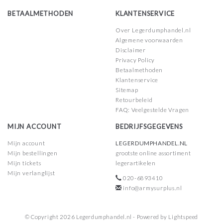
BETAALMETHODEN
KLANTENSERVICE
Over Legerdumphandel.nl
Algemene voorwaarden
Disclaimer
Privacy Policy
Betaalmethoden
Klantenservice
Sitemap
Retourbeleid
FAQ: Veelgestelde Vragen
MIJN ACCOUNT
BEDRIJFSGEGEVENS
Mijn account
LEGERDUMPHANDEL.NL
Mijn bestellingen
grootste online assortiment
Mijn tickets
legerartikelen
Mijn verlanglijst
020-6893410
info@armysurplus.nl
© Copyright 2026 Legerdumphandel.nl - Powered by
Lightspeed