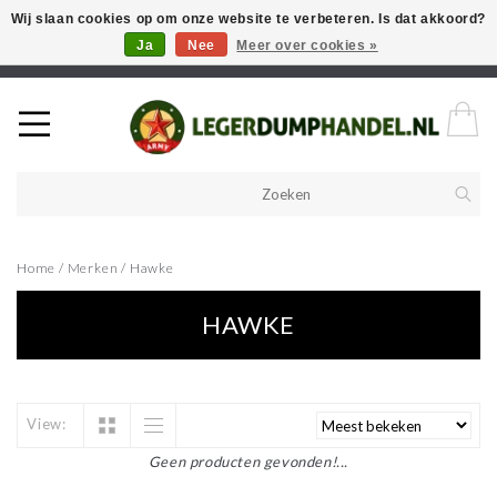
Wij slaan cookies op om onze website te verbeteren. Is dat akkoord?
Ja
Nee
Meer over cookies »
Welkom in onze webshop! Als u een product zoekt en deze niet kan
vinden in de webwinkel, neem vooral contact op!
Home
/
Merken
/
Hawke
HAWKE
View:
Geen producten gevonden!...