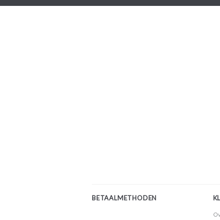
BETAALMETHODEN
K
Ov