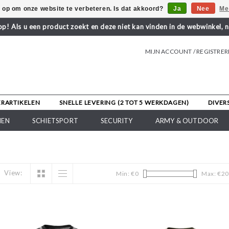
s op om onze website te verbeteren. Is dat akkoord?
Ja
Nee
Me
! Als u een product zoekt en deze niet kan vinden in de webwinkel, 
MIJN ACCOUNT / REGISTRE
ERARTIKELEN
SNELLE LEVERING (2 TOT 5 WERKDAGEN)
DIVER
NEN
SCHIETSPORT
SECURITY
ARMY & OUTDOOR
View:
Min: €
0
Max: €
20