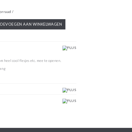
orraad /
OEVOEGEN AAN WINKELWAGEN
m heel cool flesjes etc. mee te openen.
lang