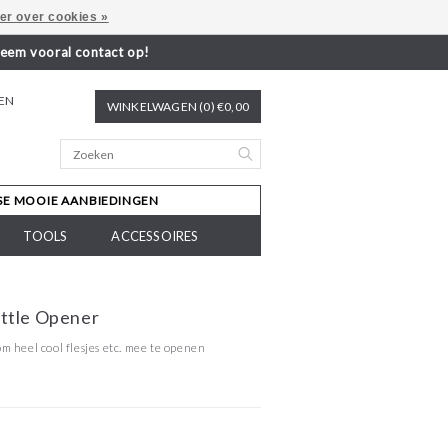
er over cookies »
neem vooral contact op!
REN
WINKELWAGEN (0) €0,00
SE MOOIE AANBIEDINGEN
TOOLS
ACCESSOIRES
ttle Opener
m heel cool flesjes etc. mee te openen