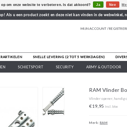
s op om onze website te verbeteren. Is dat akkoord?
Ja
Nee
Me
! Als u een product zoekt en deze niet kan vinden in de webwinkel, 
MIJN ACCOUNT / REGISTRE
ERARTIKELEN
SNELLE LEVERING (2 TOT 5 WERKDAGEN)
DIVER
NEN
SCHIETSPORT
SECURITY
ARMY & OUTDOOR
RAM Vlinder Bo
Vlinder opener, handig o
€19,95
Incl. btw
Merk:
RAM