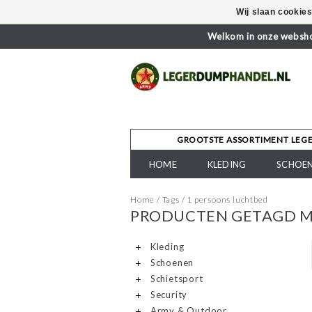
Wij slaan cookie
Welkom in onze webshop
GROOTSTE ASSORTIMENT LEG
HOME
KLEDING
SCHOE
Home
/
Tags
/
1 persoons luchtbed
PRODUCTEN GETAGD M
Kleding
Schoenen
Schietsport
Security
Army & Outdoor