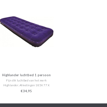
Highlander luchtbed 1 persoon
Fijn dik luchtbed van het merk
Highlander. Afmetingen 185X 77 X
22cm. Met een gewicht van slechts 1500
€34,95
gram ideaal om te vervoeren.