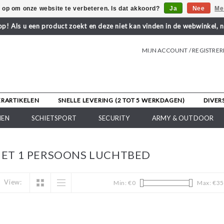
s op om onze website te verbeteren. Is dat akkoord?
Ja
Nee
Me
! Als u een product zoekt en deze niet kan vinden in de webwinkel, 
MIJN ACCOUNT / REGISTRE
ERARTIKELEN
SNELLE LEVERING (2 TOT 5 WERKDAGEN)
DIVER
NEN
SCHIETSPORT
SECURITY
ARMY & OUTDOOR
ET 1 PERSOONS LUCHTBED
View:
Min: €
0
Max: €
35