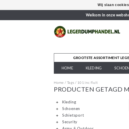
Wij slaan cookie
Welkom in onze webshop
GROOTSTE ASSORTIMENT LEG
HOME
KLEDING
SCHOE
Home
/
Tags
/
101 inc fluit
PRODUCTEN GETAGD ME
Kleding
Schoenen
Schietsport
Security
Army & Outdoor