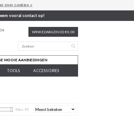
er over cookies »
neem vooral contact op!
REN
WINKELWAGEN (0) €0,00
SE MOOIE AANBIEDINGEN
TOOLS
ACCESSOIRES
Max: €
5