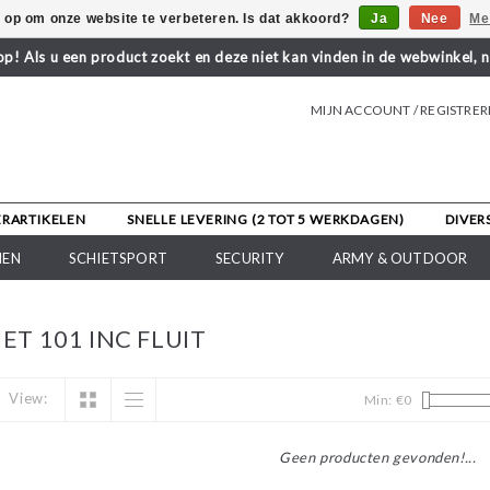
s op om onze website te verbeteren. Is dat akkoord?
Ja
Nee
Me
! Als u een product zoekt en deze niet kan vinden in de webwinkel, 
MIJN ACCOUNT / REGISTRE
ERARTIKELEN
SNELLE LEVERING (2 TOT 5 WERKDAGEN)
DIVER
NEN
SCHIETSPORT
SECURITY
ARMY & OUTDOOR
T 101 INC FLUIT
View:
Min: €
0
Geen producten gevonden!...