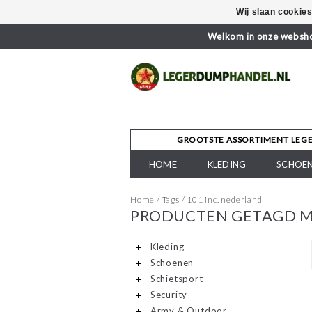
Wij slaan cookie
Welkom in onze webshop
GROOTSTE ASSORTIMENT LEG
HOME
KLEDING
SCHOE
Home
/
Tags
/
101 inc. nederland
PRODUCTEN GETAGD ME
Kleding
Schoenen
Schietsport
Security
Army & Outdoor