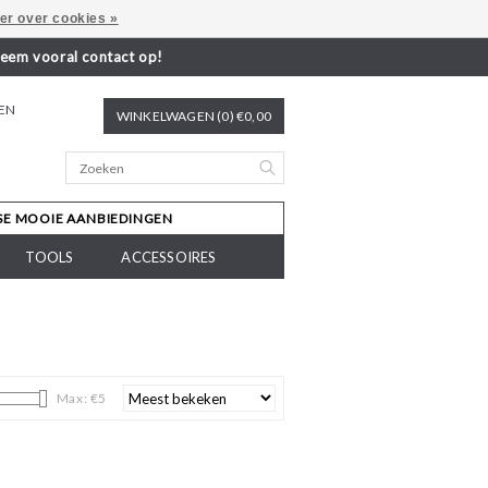
er over cookies »
neem vooral contact op!
REN
WINKELWAGEN (0) €0,00
SE MOOIE AANBIEDINGEN
TOOLS
ACCESSOIRES
Max: €
5