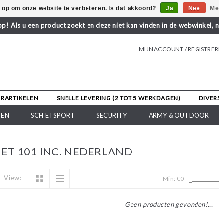
s op om onze website te verbeteren. Is dat akkoord?
Ja
Nee
Me
! Als u een product zoekt en deze niet kan vinden in de webwinkel, 
MIJN ACCOUNT / REGISTRE
ERARTIKELEN
SNELLE LEVERING (2 TOT 5 WERKDAGEN)
DIVER
NEN
SCHIETSPORT
SECURITY
ARMY & OUTDOOR
T 101 INC. NEDERLAND
View:
Min: €
0
Geen producten gevonden!...