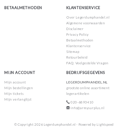
BETAALMETHODEN
KLANTENSERVICE
Over Legerdumphandel.nl
Algemene voorwaarden
Disclaimer
Privacy Policy
Betaalmethoden
Klantenservice
Sitemap
Retourbeleid
FAQ: Veelgestelde Vragen
MIJN ACCOUNT
BEDRIJFSGEGEVENS
Mijn account
LEGERDUMPHANDEL.NL
Mijn bestellingen
grootste online assortiment
Mijn tickets
legerartikelen
Mijn verlanglijst
020-6893410
info@armysurplus.nl
© Copyright 2026 Legerdumphandel.nl - Powered by
Lightspeed