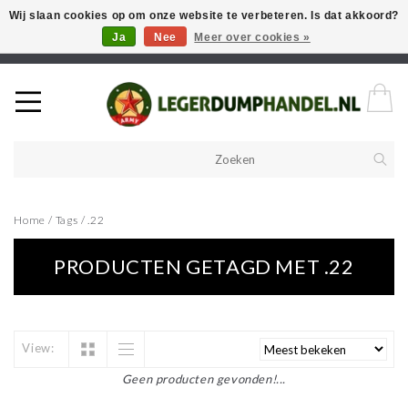
Wij slaan cookies op om onze website te verbeteren. Is dat akkoord?
Ja
Nee
Meer over cookies »
Welkom in onze webshop! Als u een product zoekt en deze niet kan
vinden in de webwinkel, neem vooral contact op!
Home
/
Tags
/
.22
PRODUCTEN GETAGD MET .22
View:
Geen producten gevonden!...