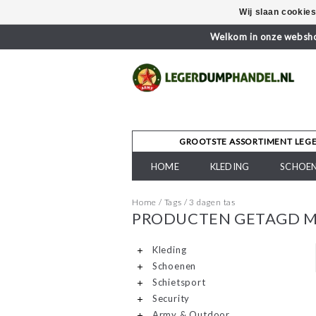
Wij slaan cookie
Welkom in onze webshop
GROOTSTE ASSORTIMENT LEG
HOME
KLEDING
SCHOE
Home
/
Tags
/
3 dagen tas
PRODUCTEN GETAGD M
Kleding
Schoenen
Schietsport
Security
Army & Outdoor