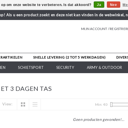
s op om onze website te verbeteren. Is dat akkoord?
Ja
Nee
Me
! Als u een product zoekt en deze niet kan vinden in de webwinkel, 
MIJN ACCOUNT / REGISTRE
ERARTIKELEN
SNELLE LEVERING (2 TOT 5 WERKDAGEN)
DIVER
NEN
SCHIETSPORT
SECURITY
ARMY & OUTDOOR
ET 3 DAGEN TAS
View:
Min: €
0
Geen producten gevonden!...