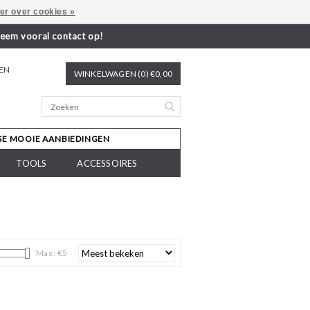
er over cookies »
neem vooral contact op!
REN
WINKELWAGEN (0) €0,00
SE MOOIE AANBIEDINGEN
TOOLS
ACCESSOIRES
Max: €
5