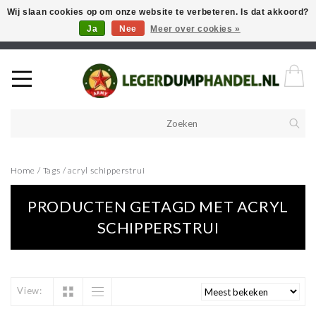
Wij slaan cookies op om onze website te verbeteren. Is dat akkoord?
Ja
Nee
Meer over cookies »
Welkom in onze webshop! Als u een product zoekt en deze niet kan
vinden in de webwinkel, neem vooral contact op!
Home
/
Tags
/
acryl schipperstrui
PRODUCTEN GETAGD MET ACRYL
SCHIPPERSTRUI
View: