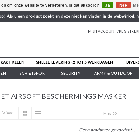
s op om onze website te verbeteren. Is dat akkoord?
Ja
Nee
Me
! Als u een product zoekt en deze niet kan vinden in de webwinkel, 
MIJN ACCOUNT / REGISTRE
ERARTIKELEN
SNELLE LEVERING (2 TOT 5 WERKDAGEN)
DIVER
NEN
SCHIETSPORT
SECURITY
ARMY & OUTDOOR
ET AIRSOFT BESCHERMINGS MASKER
View:
Min: €
0
Geen producten gevonden!...