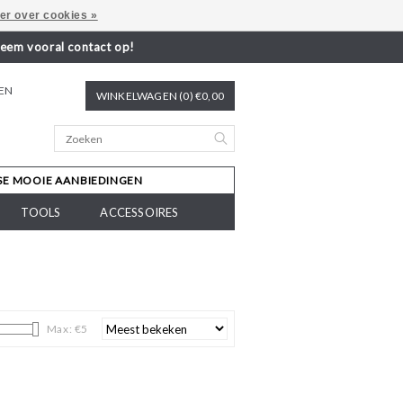
er over cookies »
neem vooral contact op!
REN
WINKELWAGEN (0) €0,00
SE MOOIE AANBIEDINGEN
TOOLS
ACCESSOIRES
Max: €
5