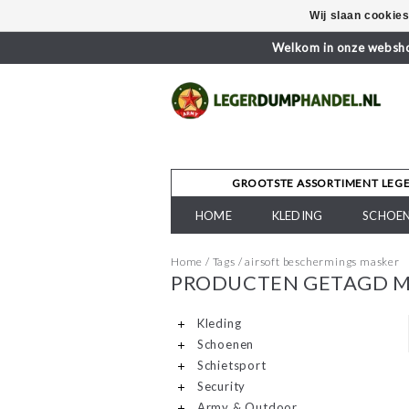
Wij slaan cookie
Welkom in onze webshop
GROOTSTE ASSORTIMENT LEG
HOME
KLEDING
SCHOE
Home
/
Tags
/
airsoft beschermings masker
PRODUCTEN GETAGD M
Kleding
Schoenen
Schietsport
Security
Army & Outdoor