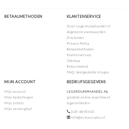
BETAALMETHODEN
KLANTENSERVICE
Over Legerdumphandel.nl
Algemene voorwaarden
Disclaimer
Privacy Policy
Betaalmethoden
Klantenservice
Sitemap
Retourbeleid
FAQ: Veelgestelde Vragen
MIJN ACCOUNT
BEDRIJFSGEGEVENS
Mijn account
LEGERDUMPHANDEL.NL
Mijn bestellingen
grootste online assortiment
Mijn tickets
legerartikelen
Mijn verlanglijst
020-6893410
info@armysurplus.nl