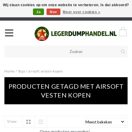
Wij slaan cookies op om onze website te verbeteren. Is dat akkoord?
Ja
Nee
Meer over cookies »
Welkom in onze webshop! Als u een product zoekt en deze niet kan
vinden in de webwinkel, neem vooral contact op!
Home
/
Tags
/
airsoft vesten kopen
PRODUCTEN GETAGD MET AIRSOFT
VESTEN KOPEN
View:
Geen producten gevonden!...