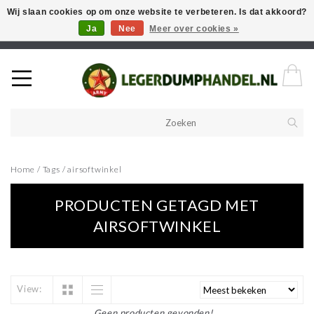
Wij slaan cookies op om onze website te verbeteren. Is dat akkoord?
Ja
Nee
Meer over cookies »
Welkom in onze webshop! Als u een product zoekt en deze niet kan
vinden in de webwinkel, neem vooral contact op!
Home
/
Tags
/
airsoftwinkel
PRODUCTEN GETAGD MET
AIRSOFTWINKEL
View:
Geen producten gevonden!...