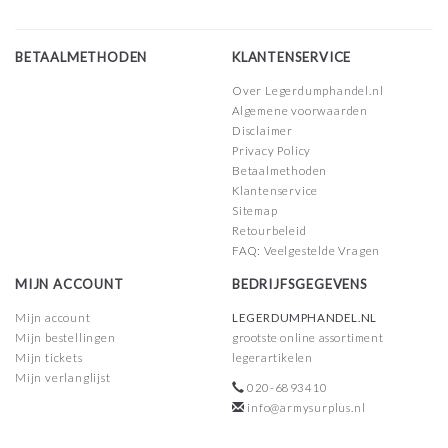
BETAALMETHODEN
KLANTENSERVICE
Over Legerdumphandel.nl
Algemene voorwaarden
Disclaimer
Privacy Policy
Betaalmethoden
Klantenservice
Sitemap
Retourbeleid
FAQ: Veelgestelde Vragen
MIJN ACCOUNT
BEDRIJFSGEGEVENS
Mijn account
LEGERDUMPHANDEL.NL
Mijn bestellingen
grootste online assortiment
Mijn tickets
legerartikelen
Mijn verlanglijst
020-6893410
info@armysurplus.nl