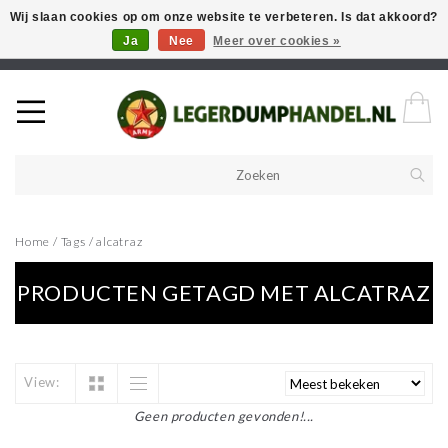
Wij slaan cookies op om onze website te verbeteren. Is dat akkoord?
Ja
Nee
Meer over cookies »
Welkom in onze webshop! Als u een product zoekt en deze niet kan
vinden in de webwinkel, neem vooral contact op!
Home
/
Tags
/
alcatraz
PRODUCTEN GETAGD MET ALCATRAZ
View:
Geen producten gevonden!...