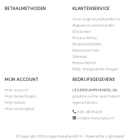
BETAALMETHODEN
KLANTENSERVICE
Over Legerdumphandel.nl
Algemene voorwaarden
Disclaimer
Privacy Policy
Betaalmethoden
Klantenservice
Sitemap
Retourbeleid
FAQ: Veelgestelde Vragen
MIJN ACCOUNT
BEDRIJFSGEGEVENS
Mijn account
LEGERDUMPHANDEL.NL
Mijn bestellingen
grootste online assortiment
Mijn tickets
legerartikelen
Mijn verlanglijst
020-6893410
info@armysurplus.nl
© Copyright 2026 Legerdumphandel.nl - Powered by
Lightspeed