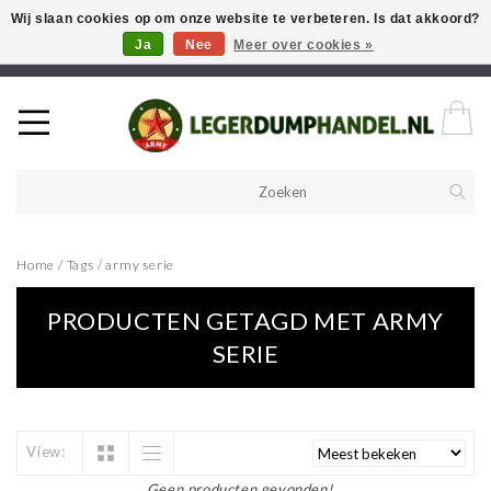
Wij slaan cookies op om onze website te verbeteren. Is dat akkoord?
Ja
Nee
Meer over cookies »
Welkom in onze webshop! Als u een product zoekt en deze niet kan
vinden in de webwinkel, neem vooral contact op!
Home
/
Tags
/
army serie
PRODUCTEN GETAGD MET ARMY
SERIE
View:
Geen producten gevonden!...