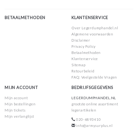
BETAALMETHODEN
KLANTENSERVICE
Over Legerdumphandel.nl
Algemene voorwaarden
Disclaimer
Privacy Policy
Betaalmethoden
Klantenservice
Sitemap
Retourbeleid
FAQ: Veelgestelde Vragen
MIJN ACCOUNT
BEDRIJFSGEGEVENS
Mijn account
LEGERDUMPHANDEL.NL
Mijn bestellingen
grootste online assortiment
Mijn tickets
legerartikelen
Mijn verlanglijst
020-6893410
info@armysurplus.nl