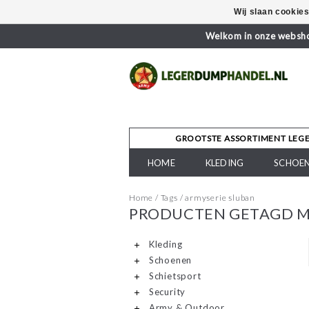
Wij slaan cookie
Welkom in onze webshop
GROOTSTE ASSORTIMENT LEG
HOME
KLEDING
SCHOE
Home
/
Tags
/
armyserie sluban
PRODUCTEN GETAGD M
Kleding
Schoenen
Schietsport
Security
Army & Outdoor