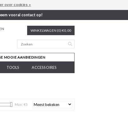
er over cookies »
neem vooral contact op!
REN
WINKELWAGEN (0) €0,00
SE MOOIE AANBIEDINGEN
TOOLS
ACCESSOIRES
Max: €
5