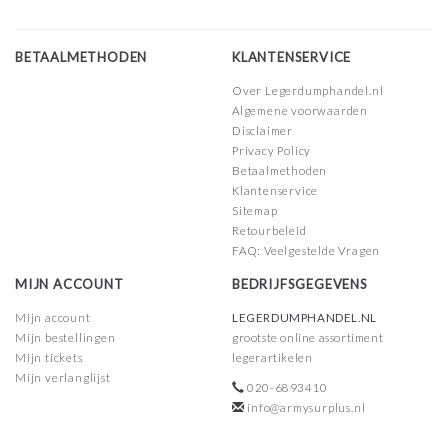
BETAALMETHODEN
KLANTENSERVICE
Over Legerdumphandel.nl
Algemene voorwaarden
Disclaimer
Privacy Policy
Betaalmethoden
Klantenservice
Sitemap
Retourbeleid
FAQ: Veelgestelde Vragen
MIJN ACCOUNT
BEDRIJFSGEGEVENS
Mijn account
LEGERDUMPHANDEL.NL
Mijn bestellingen
grootste online assortiment
Mijn tickets
legerartikelen
Mijn verlanglijst
020-6893410
info@armysurplus.nl