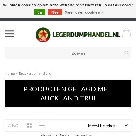
Wij slaan cookies op om onze website te verbeteren. Is dat akkoord?
Ja
Nee
Meer over cookies »
Welkom in onze webshop! Als u een product zoekt en deze niet kan
vinden in de webwinkel, neem vooral contact op!
Home
/
Tags
/
auckland trui
PRODUCTEN GETAGD MET
AUCKLAND TRUI
View:
Geen producten gevonden!...