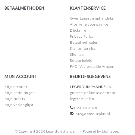
BETAALMETHODEN
KLANTENSERVICE
Over Legerdumphandel.nl
Algemene voorwaarden
Disclaimer
Privacy Policy
Betaalmethoden
Klantenservice
Sitemap
Retourbeleid
FAQ: Veelgestelde Vragen
MIJN ACCOUNT
BEDRIJFSGEGEVENS
Mijn account
LEGERDUMPHANDEL.NL
Mijn bestellingen
grootste online assortiment
Mijn tickets
legerartikelen
Mijn verlanglijst
020-6893410
info@armysurplus.nl
© Copyright 2026 Legerdumphandel.nl - Powered by
Lightspeed