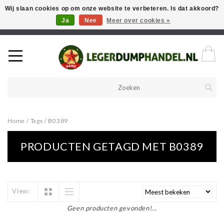
Wij slaan cookies op om onze website te verbeteren. Is dat akkoord?
Ja
Nee
Meer over cookies »
Welkom in onze webshop! Als u een product zoekt en deze niet kan
vinden in de webwinkel, neem vooral contact op!
Home
/
Tags
/
B0389
PRODUCTEN GETAGD MET B0389
View:
Geen producten gevonden!...