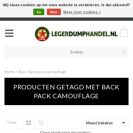
Wij slaan cookies op om onze website te verbeteren. Is dat akkoord?
Ja
Nee
Meer over cookies »
Welkom in onze webshop! Als u een product zoekt en deze niet kan
vinden in de webwinkel, neem vooral contact op!
Home
/
Tags
/
back pack camouflage
PRODUCTEN GETAGD MET BACK
PACK CAMOUFLAGE
View:
Geen producten gevonden!...