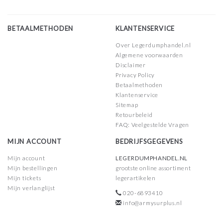
BETAALMETHODEN
KLANTENSERVICE
Over Legerdumphandel.nl
Algemene voorwaarden
Disclaimer
Privacy Policy
Betaalmethoden
Klantenservice
Sitemap
Retourbeleid
FAQ: Veelgestelde Vragen
MIJN ACCOUNT
BEDRIJFSGEGEVENS
Mijn account
LEGERDUMPHANDEL.NL
Mijn bestellingen
grootste online assortiment
Mijn tickets
legerartikelen
Mijn verlanglijst
020-6893410
info@armysurplus.nl