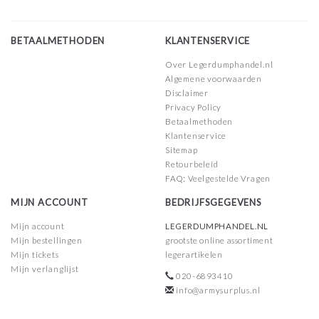
BETAALMETHODEN
KLANTENSERVICE
Over Legerdumphandel.nl
Algemene voorwaarden
Disclaimer
Privacy Policy
Betaalmethoden
Klantenservice
Sitemap
Retourbeleid
FAQ: Veelgestelde Vragen
MIJN ACCOUNT
BEDRIJFSGEGEVENS
Mijn account
LEGERDUMPHANDEL.NL
Mijn bestellingen
grootste online assortiment
Mijn tickets
legerartikelen
Mijn verlanglijst
020-6893410
info@armysurplus.nl