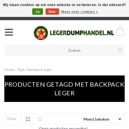
Wij slaan cookies op om onze website te verbeteren. Is dat akkoord?
Ja
Nee
Meer over cookies »
Welkom in onze webshop! Als u een product zoekt en deze niet kan
vinden in de webwinkel, neem vooral contact op!
Home
/
Tags
/
backpack leger
PRODUCTEN GETAGD MET BACKPACK
LEGER
View:
Geen producten gevonden!...