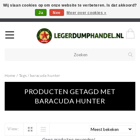
Wij slaan cookies op om onze website te verbeteren. Is dat akkoord?
Ja
Nee
Meer over cookies »
Welkom in onze webshop! Als u een product zoekt en deze niet kan
vinden in de webwinkel, neem vooral contact op!
Home
/
Tags
/
baracuda hunter
PRODUCTEN GETAGD MET
BARACUDA HUNTER
View:
Geen producten gevonden!...