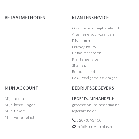
BETAALMETHODEN
KLANTENSERVICE
Over Legerdumphandel.nl
Algemene voorwaarden
Disclaimer
Privacy Policy
Betaalmethoden
Klantenservice
Sitemap
Retourbeleid
FAQ: Veelgestelde Vragen
MIJN ACCOUNT
BEDRIJFSGEGEVENS
Mijn account
LEGERDUMPHANDEL.NL
Mijn bestellingen
grootste online assortiment
Mijn tickets
legerartikelen
Mijn verlanglijst
020-6893410
info@armysurplus.nl