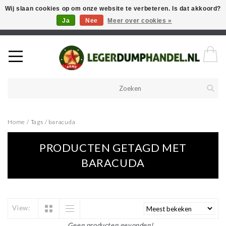
Wij slaan cookies op om onze website te verbeteren. Is dat akkoord?
Ja
Nee
Meer over cookies »
Welkom in onze webshop! Als u een product zoekt en deze niet kan
vinden in de webwinkel, neem vooral contact op!
Home
/
Tags
/
baracuda
PRODUCTEN GETAGD MET
BARACUDA
View:
Geen producten gevonden!...