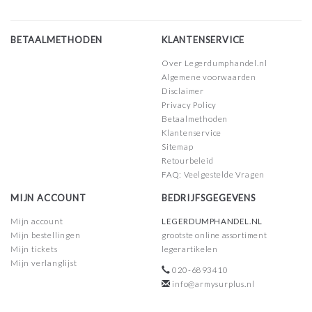
BETAALMETHODEN
KLANTENSERVICE
Over Legerdumphandel.nl
Algemene voorwaarden
Disclaimer
Privacy Policy
Betaalmethoden
Klantenservice
Sitemap
Retourbeleid
FAQ: Veelgestelde Vragen
MIJN ACCOUNT
BEDRIJFSGEGEVENS
Mijn account
LEGERDUMPHANDEL.NL
Mijn bestellingen
grootste online assortiment
Mijn tickets
legerartikelen
Mijn verlanglijst
020-6893410
info@armysurplus.nl