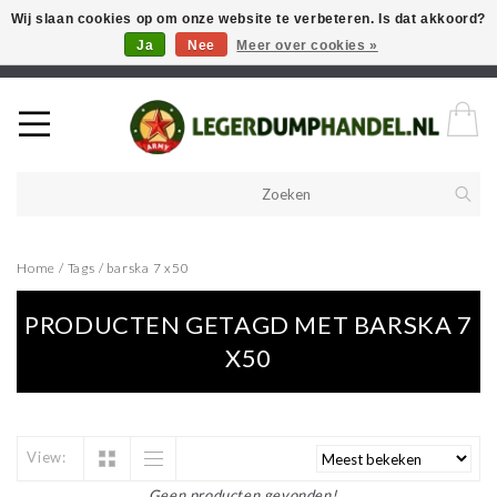
Wij slaan cookies op om onze website te verbeteren. Is dat akkoord?
Ja
Nee
Meer over cookies »
Welkom in onze webshop! Als u een product zoekt en deze niet kan
vinden in de webwinkel, neem vooral contact op!
Home
/
Tags
/
barska 7 x50
PRODUCTEN GETAGD MET BARSKA 7
X50
View:
Geen producten gevonden!...