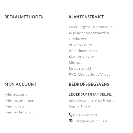
BETAALMETHODEN
KLANTENSERVICE
Over Legerdumphandel.nl
Algemene voorwaarden
Disclaimer
Privacy Policy
Betaalmethoden
Klantenservice
Sitemap
Retourbeleid
FAQ: Veelgestelde Vragen
MIJN ACCOUNT
BEDRIJFSGEGEVENS
Mijn account
LEGERDUMPHANDEL.NL
Mijn bestellingen
grootste online assortiment
Mijn tickets
legerartikelen
Mijn verlanglijst
020-6893410
info@armysurplus.nl