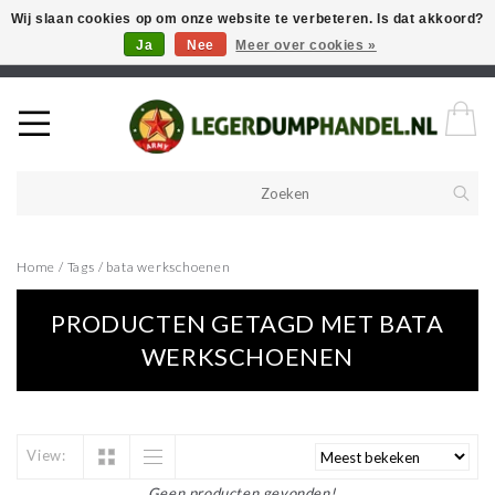
Wij slaan cookies op om onze website te verbeteren. Is dat akkoord?
Ja
Nee
Meer over cookies »
Welkom in onze webshop! Als u een product zoekt en deze niet kan
vinden in de webwinkel, neem vooral contact op!
Home
/
Tags
/
bata werkschoenen
PRODUCTEN GETAGD MET BATA
WERKSCHOENEN
View:
Geen producten gevonden!...