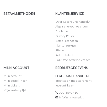
BETAALMETHODEN
KLANTENSERVICE
Over Legerdumphandel.nl
Algemene voorwaarden
Disclaimer
Privacy Policy
Betaalmethoden
Klantenservice
Sitemap
Retourbeleid
FAQ: Veelgestelde Vragen
MIJN ACCOUNT
BEDRIJFSGEGEVENS
Mijn account
LEGERDUMPHANDEL.NL
Mijn bestellingen
grootste online assortiment
Mijn tickets
legerartikelen
Mijn verlanglijst
020-6893410
info@armysurplus.nl