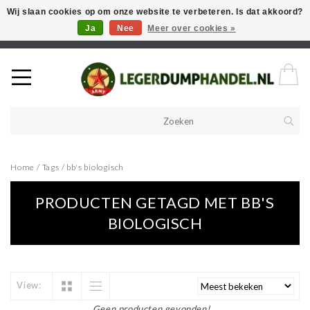
Wij slaan cookies op om onze website te verbeteren. Is dat akkoord?
Ja
Nee
Meer over cookies »
Welkom in onze webshop! Als u een product zoekt en deze niet kan
vinden in de webwinkel, neem vooral contact op!
Home
/
Tags
/
bb's biologisch
PRODUCTEN GETAGD MET BB'S
BIOLOGISCH
View:
Geen producten gevonden!...