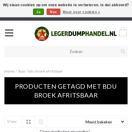
Wij slaan cookies op om onze website te verbeteren. Is dat akkoord?
Ja
Nee
Meer over cookies »
Welkom in onze webshop! Als u een product zoekt en deze niet kan
vinden in de webwinkel, neem vooral contact op!
Home
/
Tags
/
bdu broek afritsbaar
PRODUCTEN GETAGD MET BDU
BROEK AFRITSBAAR
View:
Geen producten gevonden!...