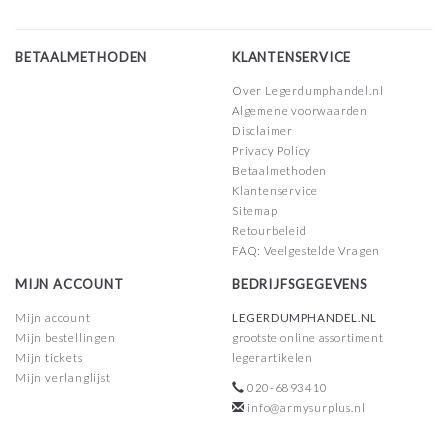
BETAALMETHODEN
KLANTENSERVICE
Over Legerdumphandel.nl
Algemene voorwaarden
Disclaimer
Privacy Policy
Betaalmethoden
Klantenservice
Sitemap
Retourbeleid
FAQ: Veelgestelde Vragen
MIJN ACCOUNT
BEDRIJFSGEGEVENS
Mijn account
LEGERDUMPHANDEL.NL
Mijn bestellingen
grootste online assortiment
Mijn tickets
legerartikelen
Mijn verlanglijst
020-6893410
info@armysurplus.nl