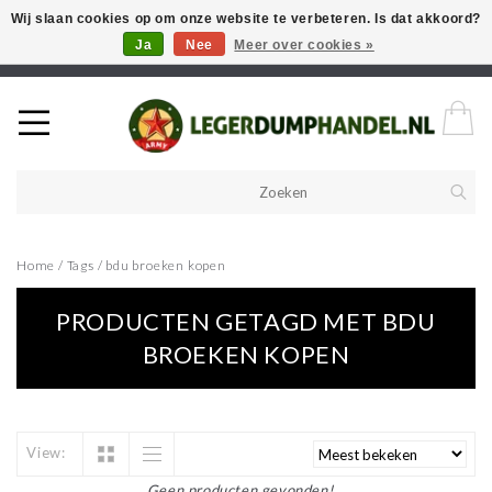
Wij slaan cookies op om onze website te verbeteren. Is dat akkoord?
Ja
Nee
Meer over cookies »
Welkom in onze webshop! Als u een product zoekt en deze niet kan
vinden in de webwinkel, neem vooral contact op!
Home
/
Tags
/
bdu broeken kopen
PRODUCTEN GETAGD MET BDU
BROEKEN KOPEN
View:
Geen producten gevonden!...