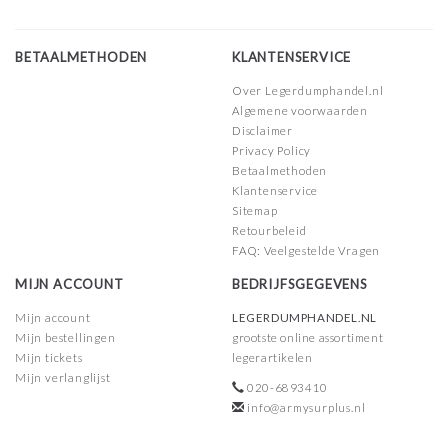
BETAALMETHODEN
KLANTENSERVICE
Over Legerdumphandel.nl
Algemene voorwaarden
Disclaimer
Privacy Policy
Betaalmethoden
Klantenservice
Sitemap
Retourbeleid
FAQ: Veelgestelde Vragen
MIJN ACCOUNT
BEDRIJFSGEGEVENS
Mijn account
LEGERDUMPHANDEL.NL
Mijn bestellingen
grootste online assortiment
Mijn tickets
legerartikelen
Mijn verlanglijst
020-6893410
info@armysurplus.nl