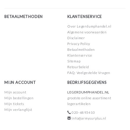
BETAALMETHODEN
KLANTENSERVICE
Over Legerdumphandel.nl
Algemene voorwaarden
Disclaimer
Privacy Policy
Betaalmethoden
Klantenservice
Sitemap
Retourbeleid
FAQ: Veelgestelde Vragen
MIJN ACCOUNT
BEDRIJFSGEGEVENS
Mijn account
LEGERDUMPHANDEL.NL
Mijn bestellingen
grootste online assortiment
Mijn tickets
legerartikelen
Mijn verlanglijst
020-6893410
info@armysurplus.nl