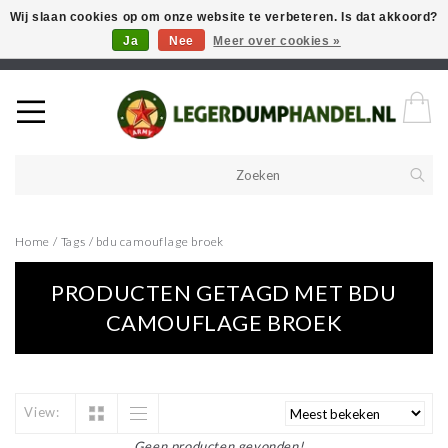
Wij slaan cookies op om onze website te verbeteren. Is dat akkoord?
Ja
Nee
Meer over cookies »
Welkom in onze webshop! Als u een product zoekt en deze niet kan
vinden in de webwinkel, neem vooral contact op!
Home
/
Tags
/
bdu camouflage broek
PRODUCTEN GETAGD MET BDU
CAMOUFLAGE BROEK
View:
Geen producten gevonden!...