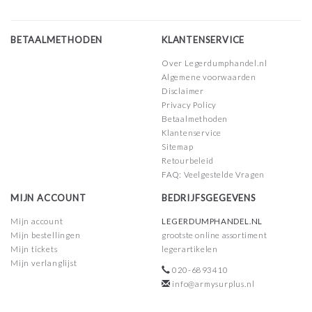
BETAALMETHODEN
KLANTENSERVICE
Over Legerdumphandel.nl
Algemene voorwaarden
Disclaimer
Privacy Policy
Betaalmethoden
Klantenservice
Sitemap
Retourbeleid
FAQ: Veelgestelde Vragen
MIJN ACCOUNT
BEDRIJFSGEGEVENS
Mijn account
LEGERDUMPHANDEL.NL
Mijn bestellingen
grootste online assortiment
Mijn tickets
legerartikelen
Mijn verlanglijst
020-6893410
info@armysurplus.nl