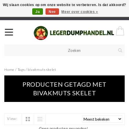
Wij slaan cookies op om onze website te verbeteren. Is dat akkoord?
Ja
Nee
Meer over cookies »
Welkom in onze webshop! Als u een product zoekt en deze niet kan
vinden in de webwinkel, neem vooral contact op!
Home
/
Tags
/
bivakmuts skelet
PRODUCTEN GETAGD MET
BIVAKMUTS SKELET
View:
Geen producten gevonden!...