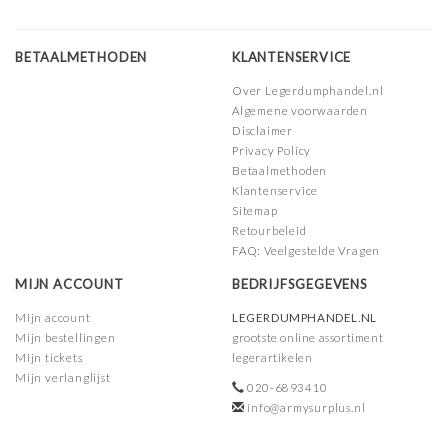
BETAALMETHODEN
KLANTENSERVICE
Over Legerdumphandel.nl
Algemene voorwaarden
Disclaimer
Privacy Policy
Betaalmethoden
Klantenservice
Sitemap
Retourbeleid
FAQ: Veelgestelde Vragen
MIJN ACCOUNT
BEDRIJFSGEGEVENS
Mijn account
LEGERDUMPHANDEL.NL
Mijn bestellingen
grootste online assortiment
Mijn tickets
legerartikelen
Mijn verlanglijst
020-6893410
info@armysurplus.nl