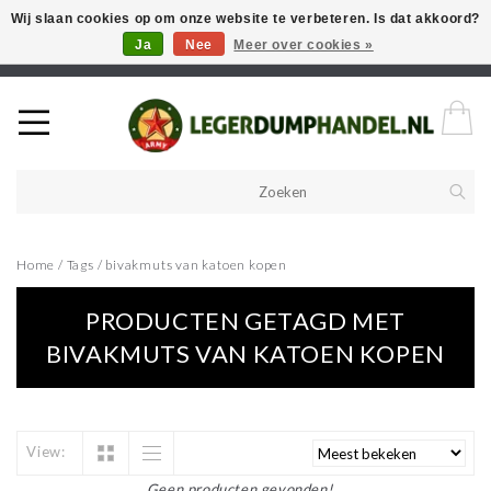
Wij slaan cookies op om onze website te verbeteren. Is dat akkoord?
Ja
Nee
Meer over cookies »
Welkom in onze webshop! Als u een product zoekt en deze niet kan
vinden in de webwinkel, neem vooral contact op!
Home
/
Tags
/
bivakmuts van katoen kopen
PRODUCTEN GETAGD MET
BIVAKMUTS VAN KATOEN KOPEN
View:
Geen producten gevonden!...