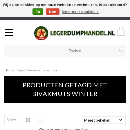
Wij slaan cookies op om onze website te verbeteren. Is dat akkoord?
Ja
Nee
Meer over cookies »
Welkom in onze webshop! Als u een product zoekt en deze niet kan
vinden in de webwinkel, neem vooral contact op!
Home
/
Tags
/
bivakmuts winter
PRODUCTEN GETAGD MET
BIVAKMUTS WINTER
View:
Geen producten gevonden!...