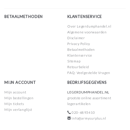
BETAALMETHODEN
KLANTENSERVICE
Over Legerdumphandel.nl
Algemene voorwaarden
Disclaimer
Privacy Policy
Betaalmethoden
Klantenservice
Sitemap
Retourbeleid
FAQ: Veelgestelde Vragen
MIJN ACCOUNT
BEDRIJFSGEGEVENS
Mijn account
LEGERDUMPHANDEL.NL
Mijn bestellingen
grootste online assortiment
Mijn tickets
legerartikelen
Mijn verlanglijst
020-6893410
info@armysurplus.nl