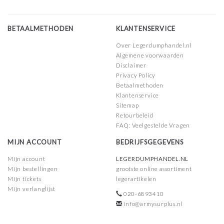
BETAALMETHODEN
KLANTENSERVICE
Over Legerdumphandel.nl
Algemene voorwaarden
Disclaimer
Privacy Policy
Betaalmethoden
Klantenservice
Sitemap
Retourbeleid
FAQ: Veelgestelde Vragen
MIJN ACCOUNT
BEDRIJFSGEGEVENS
Mijn account
LEGERDUMPHANDEL.NL
Mijn bestellingen
grootste online assortiment
Mijn tickets
legerartikelen
Mijn verlanglijst
020-6893410
info@armysurplus.nl