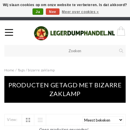
Wij slaan cookies op om onze website te verbeteren. Is dat akkoord?
Ja
Nee
Meer over cookies »
Welkom in onze webshop! Als u een product zoekt en deze niet kan
vinden in de webwinkel, neem vooral contact op!
Home
/
Tags
/
bizarre zaklamp
PRODUCTEN GETAGD MET BIZARRE
ZAKLAMP
View:
Geen producten gevonden!...