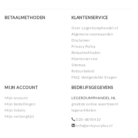
BETAALMETHODEN
KLANTENSERVICE
Over Legerdumphandel.nl
Algemene voorwaarden
Disclaimer
Privacy Policy
Betaalmethoden
Klantenservice
Sitemap
Retourbeleid
FAQ: Veelgestelde Vragen
MIJN ACCOUNT
BEDRIJFSGEGEVENS
Mijn account
LEGERDUMPHANDEL.NL
Mijn bestellingen
grootste online assortiment
Mijn tickets
legerartikelen
Mijn verlanglijst
020-6893410
info@armysurplus.nl