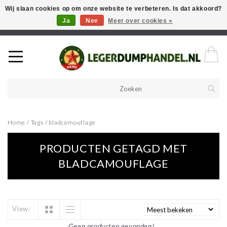
Wij slaan cookies op om onze website te verbeteren. Is dat akkoord?
Ja
Nee
Meer over cookies »
Welkom in onze webshop! Als u een product zoekt en deze niet kan
vinden in de webwinkel, neem vooral contact op!
Home
/
Tags
/
bladcamouflage
PRODUCTEN GETAGD MET
BLADCAMOUFLAGE
View:
Geen producten gevonden!...