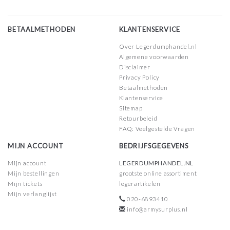
BETAALMETHODEN
KLANTENSERVICE
Over Legerdumphandel.nl
Algemene voorwaarden
Disclaimer
Privacy Policy
Betaalmethoden
Klantenservice
Sitemap
Retourbeleid
FAQ: Veelgestelde Vragen
MIJN ACCOUNT
BEDRIJFSGEGEVENS
Mijn account
LEGERDUMPHANDEL.NL
Mijn bestellingen
grootste online assortiment
Mijn tickets
legerartikelen
Mijn verlanglijst
020-6893410
info@armysurplus.nl