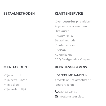
BETAALMETHODEN
KLANTENSERVICE
Over Legerdumphandel.nl
Algemene voorwaarden
Disclaimer
Privacy Policy
Betaalmethoden
Klantenservice
Sitemap
Retourbeleid
FAQ: Veelgestelde Vragen
MIJN ACCOUNT
BEDRIJFSGEGEVENS
Mijn account
LEGERDUMPHANDEL.NL
Mijn bestellingen
grootste online assortiment
Mijn tickets
legerartikelen
Mijn verlanglijst
020-6893410
info@armysurplus.nl