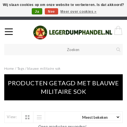
Wij slaan cookies op om onze website te verbeteren. Is dat akkoord?
Ja
Nee
Meer over cookies »
Welkom in onze webshop! Als u een product zoekt en deze niet kan
vinden in de webwinkel, neem vooral contact op!
Home
/
Tags
/
blauwe militaire sok
PRODUCTEN GETAGD MET BLAUWE
MILITAIRE SOK
View:
Geen producten gevonden!...