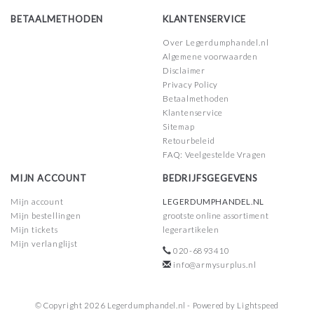
BETAALMETHODEN
KLANTENSERVICE
Over Legerdumphandel.nl
Algemene voorwaarden
Disclaimer
Privacy Policy
Betaalmethoden
Klantenservice
Sitemap
Retourbeleid
FAQ: Veelgestelde Vragen
MIJN ACCOUNT
BEDRIJFSGEGEVENS
Mijn account
LEGERDUMPHANDEL.NL
Mijn bestellingen
grootste online assortiment
Mijn tickets
legerartikelen
Mijn verlanglijst
020-6893410
info@armysurplus.nl
© Copyright 2026 Legerdumphandel.nl - Powered by
Lightspeed