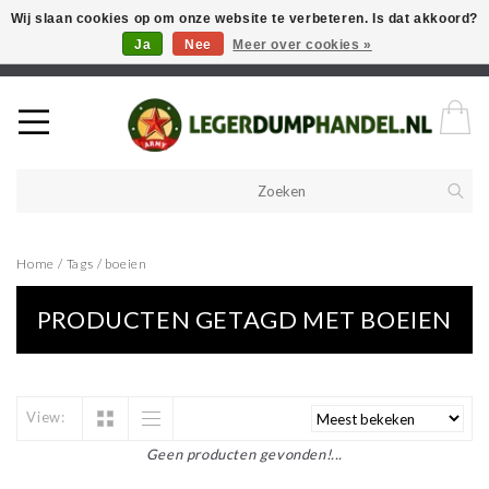
Wij slaan cookies op om onze website te verbeteren. Is dat akkoord?
Ja
Nee
Meer over cookies »
Welkom in onze webshop! Als u een product zoekt en deze niet kan
vinden in de webwinkel, neem vooral contact op!
Home
/
Tags
/
boeien
PRODUCTEN GETAGD MET BOEIEN
View:
Geen producten gevonden!...