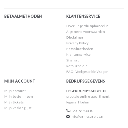
BETAALMETHODEN
KLANTENSERVICE
Over Legerdumphandel.nl
Algemene voorwaarden
Disclaimer
Privacy Policy
Betaalmethoden
Klantenservice
Sitemap
Retourbeleid
FAQ: Veelgestelde Vragen
MIJN ACCOUNT
BEDRIJFSGEGEVENS
Mijn account
LEGERDUMPHANDEL.NL
Mijn bestellingen
grootste online assortiment
Mijn tickets
legerartikelen
Mijn verlanglijst
020-6893410
info@armysurplus.nl