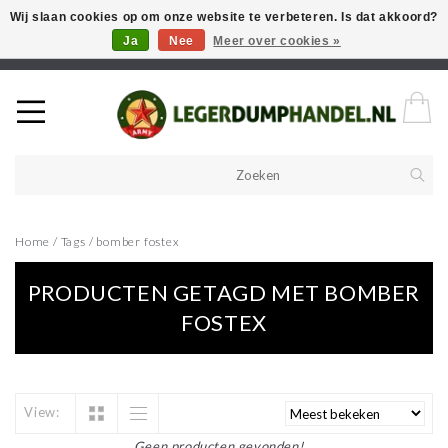
Wij slaan cookies op om onze website te verbeteren. Is dat akkoord?
Ja
Nee
Meer over cookies »
Welkom in onze webshop! Als u een product zoekt en deze niet kan
vinden in de webwinkel, neem vooral contact op!
Home
/
Tags
/
bomber fostex
PRODUCTEN GETAGD MET BOMBER
FOSTEX
View:
Geen producten gevonden!...