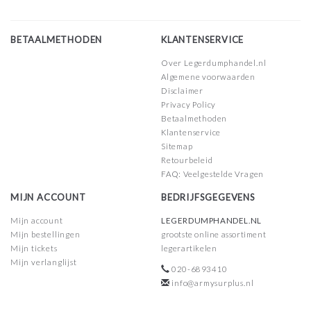
BETAALMETHODEN
KLANTENSERVICE
Over Legerdumphandel.nl
Algemene voorwaarden
Disclaimer
Privacy Policy
Betaalmethoden
Klantenservice
Sitemap
Retourbeleid
FAQ: Veelgestelde Vragen
MIJN ACCOUNT
BEDRIJFSGEGEVENS
Mijn account
LEGERDUMPHANDEL.NL
Mijn bestellingen
grootste online assortiment
Mijn tickets
legerartikelen
Mijn verlanglijst
020-6893410
info@armysurplus.nl