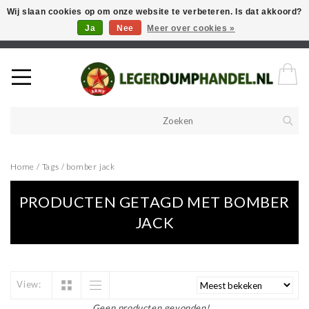
Wij slaan cookies op om onze website te verbeteren. Is dat akkoord?
Ja
Nee
Meer over cookies »
Welkom in onze webshop! Als u een product zoekt en deze niet kan
vinden in de webwinkel, neem vooral contact op!
Home
/
Tags
/
bomber jack
PRODUCTEN GETAGD MET BOMBER
JACK
View:
Geen producten gevonden!...