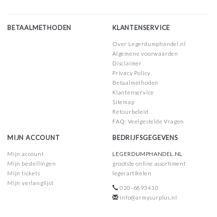
BETAALMETHODEN
KLANTENSERVICE
Over Legerdumphandel.nl
Algemene voorwaarden
Disclaimer
Privacy Policy
Betaalmethoden
Klantenservice
Sitemap
Retourbeleid
FAQ: Veelgestelde Vragen
MIJN ACCOUNT
BEDRIJFSGEGEVENS
Mijn account
LEGERDUMPHANDEL.NL
Mijn bestellingen
grootste online assortiment
Mijn tickets
legerartikelen
Mijn verlanglijst
020-6893410
info@armysurplus.nl