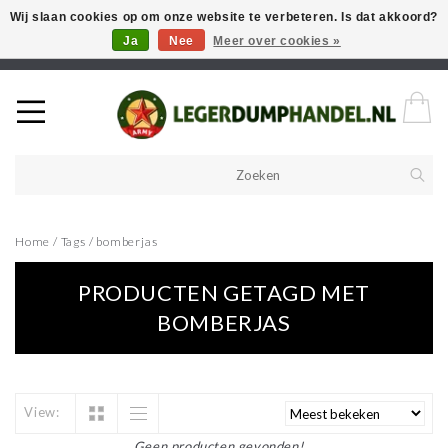
Wij slaan cookies op om onze website te verbeteren. Is dat akkoord?
Ja
Nee
Meer over cookies »
Welkom in onze webshop! Als u een product zoekt en deze niet kan
vinden in de webwinkel, neem vooral contact op!
Home
/
Tags
/
bomberjas
PRODUCTEN GETAGD MET
BOMBERJAS
View:
Geen producten gevonden!...