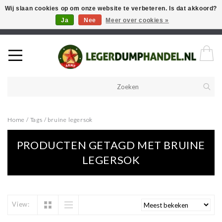
Wij slaan cookies op om onze website te verbeteren. Is dat akkoord?
Ja
Nee
Meer over cookies »
Welkom in onze webshop! Als u een product zoekt en deze niet kan
vinden in de webwinkel, neem vooral contact op!
Home
/
Tags
/
bruine legersok
PRODUCTEN GETAGD MET BRUINE
LEGERSOK
View: