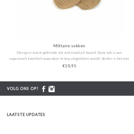
Militaire sokken
Stevig en warm gebreide sok met elastisch boord. Deze sok is van
superwash kwaliteit waardoor krimp uitgesloten wordt. Verder is het een
handgekettelde sok waardoor kleur/maat markeringsdraad niet kan
€10,95
worden gevoeld. Gemaakt van 70% tot 80% wol.
VOLG ONS OP!
LAATSTE UPDATES