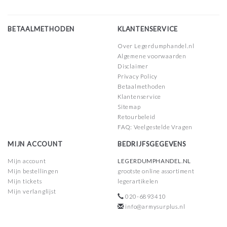
BETAALMETHODEN
KLANTENSERVICE
Over Legerdumphandel.nl
Algemene voorwaarden
Disclaimer
Privacy Policy
Betaalmethoden
Klantenservice
Sitemap
Retourbeleid
FAQ: Veelgestelde Vragen
MIJN ACCOUNT
BEDRIJFSGEGEVENS
Mijn account
LEGERDUMPHANDEL.NL
Mijn bestellingen
grootste online assortiment
Mijn tickets
legerartikelen
Mijn verlanglijst
020-6893410
info@armysurplus.nl