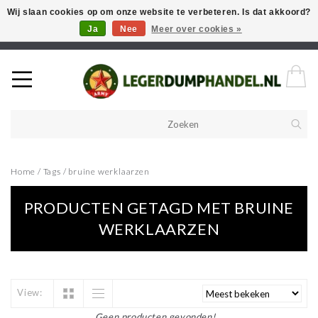
Wij slaan cookies op om onze website te verbeteren. Is dat akkoord?
Ja
Nee
Meer over cookies »
Welkom in onze webshop! Als u een product zoekt en deze niet kan
vinden in de webwinkel, neem vooral contact op!
Home
/
Tags
/
bruine werklaarzen
PRODUCTEN GETAGD MET BRUINE
WERKLAARZEN
View:
Geen producten gevonden!...