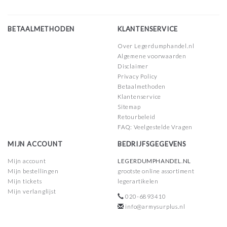
BETAALMETHODEN
KLANTENSERVICE
Over Legerdumphandel.nl
Algemene voorwaarden
Disclaimer
Privacy Policy
Betaalmethoden
Klantenservice
Sitemap
Retourbeleid
FAQ: Veelgestelde Vragen
MIJN ACCOUNT
BEDRIJFSGEGEVENS
Mijn account
LEGERDUMPHANDEL.NL
Mijn bestellingen
grootste online assortiment
Mijn tickets
legerartikelen
Mijn verlanglijst
020-6893410
info@armysurplus.nl