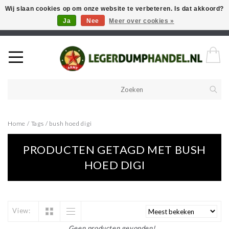
Wij slaan cookies op om onze website te verbeteren. Is dat akkoord?
Ja
Nee
Meer over cookies »
Welkom in onze webshop! Als u een product zoekt en deze niet kan
vinden in de webwinkel, neem vooral contact op!
Home
/
Tags
/
bush hoed digi
PRODUCTEN GETAGD MET BUSH
HOED DIGI
View:
Geen producten gevonden!...