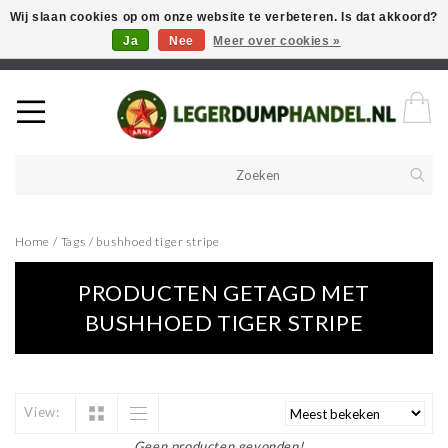
Wij slaan cookies op om onze website te verbeteren. Is dat akkoord?
Ja
Nee
Meer over cookies »
Welkom in onze webshop! Als u een product zoekt en deze niet kan
vinden in de webwinkel, neem vooral contact op!
Home
/
Tags
/
bushhoed tiger stripe
PRODUCTEN GETAGD MET
BUSHHOED TIGER STRIPE
View:
Geen producten gevonden!...