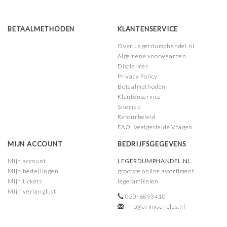
BETAALMETHODEN
KLANTENSERVICE
Over Legerdumphandel.nl
Algemene voorwaarden
Disclaimer
Privacy Policy
Betaalmethoden
Klantenservice
Sitemap
Retourbeleid
FAQ: Veelgestelde Vragen
MIJN ACCOUNT
BEDRIJFSGEGEVENS
Mijn account
LEGERDUMPHANDEL.NL
Mijn bestellingen
grootste online assortiment
Mijn tickets
legerartikelen
Mijn verlanglijst
020-6893410
info@armysurplus.nl