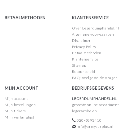
BETAALMETHODEN
KLANTENSERVICE
Over Legerdumphandel.nl
Algemene voorwaarden
Disclaimer
Privacy Policy
Betaalmethoden
Klantenservice
Sitemap
Retourbeleid
FAQ: Veelgestelde Vragen
MIJN ACCOUNT
BEDRIJFSGEGEVENS
Mijn account
LEGERDUMPHANDEL.NL
Mijn bestellingen
grootste online assortiment
Mijn tickets
legerartikelen
Mijn verlanglijst
020-6893410
info@armysurplus.nl