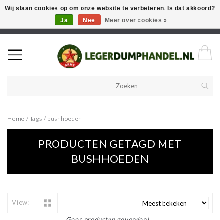
Wij slaan cookies op om onze website te verbeteren. Is dat akkoord?
Ja
Nee
Meer over cookies »
Welkom in onze webshop! Als u een product zoekt en deze niet kan
vinden in de webwinkel, neem vooral contact op!
Home
/
Tags
/
bushhoeden
PRODUCTEN GETAGD MET
BUSHHOEDEN
View:
Geen producten gevonden!...