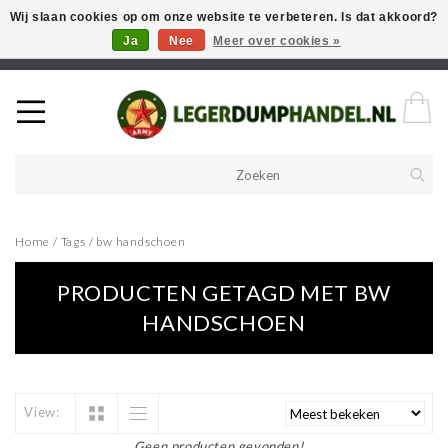
Wij slaan cookies op om onze website te verbeteren. Is dat akkoord?
Ja
Nee
Meer over cookies »
Welkom in onze webshop! Als u een product zoekt en deze niet kan
vinden in de webwinkel, neem vooral contact op!
Home
/
Tags
/
bw handschoen
PRODUCTEN GETAGD MET BW
HANDSCHOEN
View:
Geen producten gevonden!...