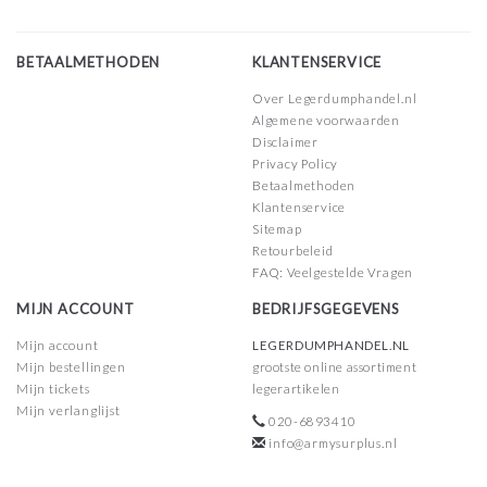
BETAALMETHODEN
KLANTENSERVICE
Over Legerdumphandel.nl
Algemene voorwaarden
Disclaimer
Privacy Policy
Betaalmethoden
Klantenservice
Sitemap
Retourbeleid
FAQ: Veelgestelde Vragen
MIJN ACCOUNT
BEDRIJFSGEGEVENS
Mijn account
LEGERDUMPHANDEL.NL
Mijn bestellingen
grootste online assortiment
Mijn tickets
legerartikelen
Mijn verlanglijst
020-6893410
info@armysurplus.nl