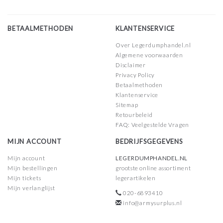
BETAALMETHODEN
KLANTENSERVICE
Over Legerdumphandel.nl
Algemene voorwaarden
Disclaimer
Privacy Policy
Betaalmethoden
Klantenservice
Sitemap
Retourbeleid
FAQ: Veelgestelde Vragen
MIJN ACCOUNT
BEDRIJFSGEGEVENS
Mijn account
LEGERDUMPHANDEL.NL
Mijn bestellingen
grootste online assortiment
Mijn tickets
legerartikelen
Mijn verlanglijst
020-6893410
info@armysurplus.nl