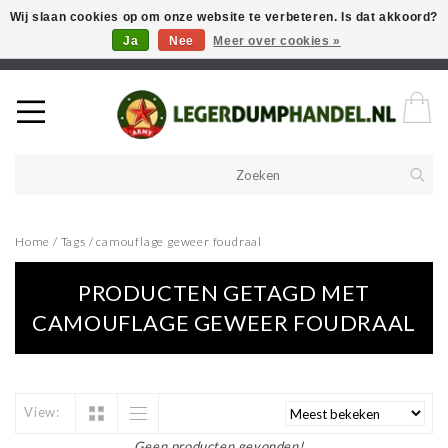
Wij slaan cookies op om onze website te verbeteren. Is dat akkoord?
Ja
Nee
Meer over cookies »
Welkom in onze webshop! Als u een product zoekt en deze niet kan
vinden in de webwinkel, neem vooral contact op!
Home
/
Tags
/
camouflage geweer foudraal
PRODUCTEN GETAGD MET
CAMOUFLAGE GEWEER FOUDRAAL
View:
Geen producten gevonden!...